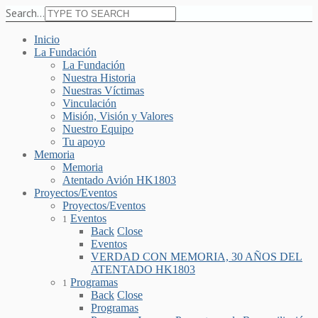
Search...
Inicio
La Fundación
La Fundación
Nuestra Historia
Nuestras Víctimas
Vinculación
Misión, Visión y Valores
Nuestro Equipo
Tu apoyo
Memoria
Memoria
Atentado Avión HK1803
Proyectos/Eventos
Proyectos/Eventos
Eventos
1
Back
Close
Eventos
VERDAD CON MEMORIA, 30 AÑOS DEL
ATENTADO HK1803
Programas
1
Back
Close
Programas